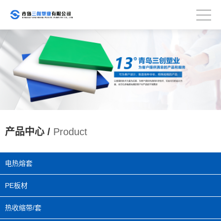
产品中心 /
Product
电热熔套
PE板材
热收缩带/套