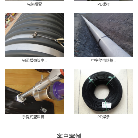
电热熔套
PE板材
钢带增强管电...
中空壁电热熔...
手提式塑料挤...
PE焊条
客户案例